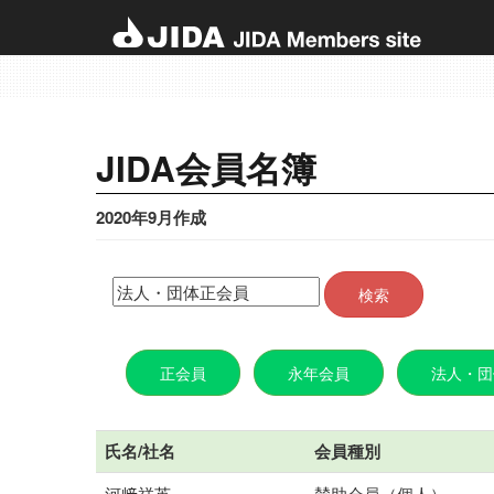
JIDA会員名簿
2020年9月作成
正会員
永年会員
法人・団
氏名/社名
会員種別
河﨑祥英
賛助会員（個人）