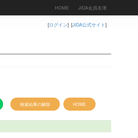
HOME
JIDA会員名簿
[
ログイン
] [
JIDA公式サイト
]
検索結果の解除
HOME