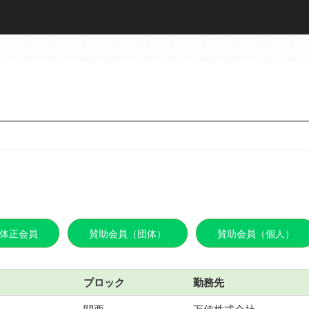
体正会員
賛助会員（団体）
賛助会員（個人）
ブロック
勤務先
関西
万佳株式会社