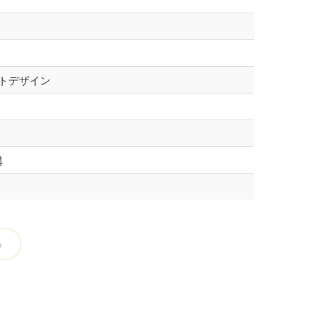
トデザイン
構
→